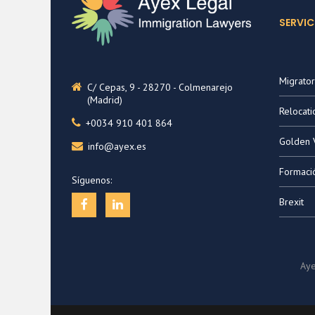
SERVIC
Migrator
C/ Cepas, 9 - 28270 - Colmenarejo
(Madrid)
Relocati
+0034 910 401 864
Golden 
info@ayex.es
Formaci
Síguenos:
Brexit
Aye