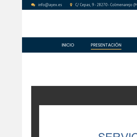
info@ayex.es
C/ Cepas, 9 - 28270 - Colmenarejo (
INICIO
PRESENTACIÓN