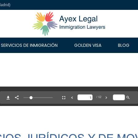
Madrid)
SERVICIOS DE INMIGRACIÓN
GOLDEN VISA
BLOG
LO 4/2000
LEY 14/2013
BREXIT