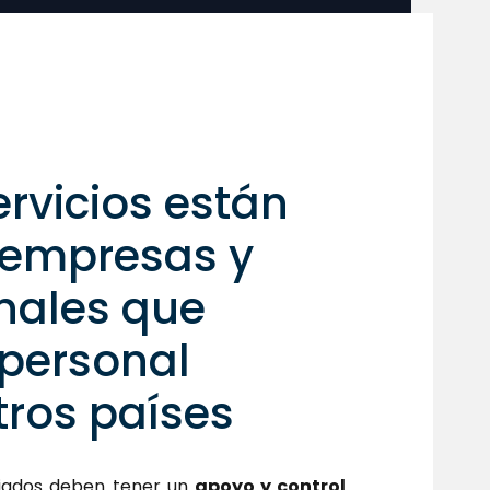
rvicios están
a empresas y
nales que
personal
tros países
iados deben tener un
apoyo y control