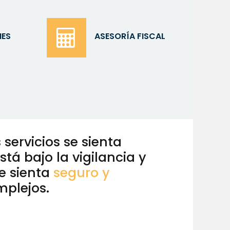
NES
ASESORÍA FISCAL
ervicios se sienta
tá bajo la vigilancia y
se sienta
seguro y
mplejos.