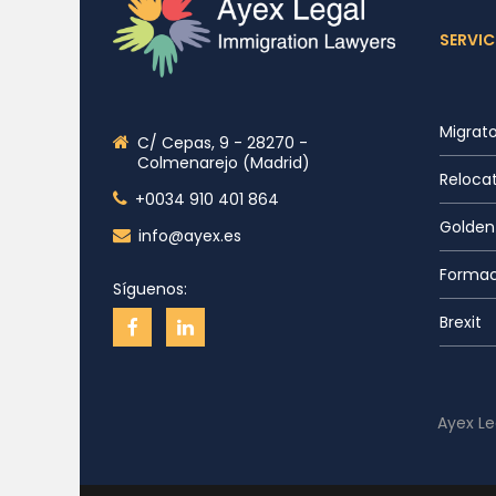
SERVIC
Migrato
C/ Cepas, 9 - 28270 -
Colmenarejo (Madrid)
Reloca
+0034 910 401 864
Golden
info@ayex.es
Formac
Síguenos:
Brexit
Ayex Le